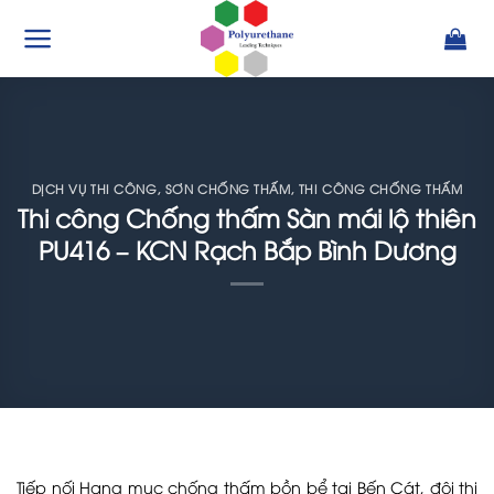
Bỏ
qua
nội
dung
DỊCH VỤ THI CÔNG
,
SƠN CHỐNG THẤM
,
THI CÔNG CHỐNG THẤM
Thi công Chống thấm Sàn mái lộ thiên
PU416 – KCN Rạch Bắp Bình Dương
Tiếp nối Hạng mục chống thấm bồn bể tại Bến Cát, đội thi