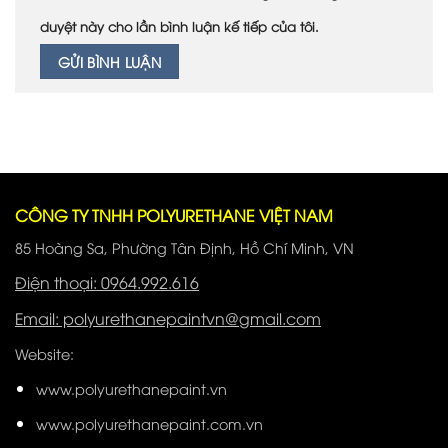
duyệt này cho lần bình luận kế tiếp của tôi.
CÔNG TY TNHH POLYURETHANE VIỆT NAM
85 Hoàng Sa, Phường Tân Định, Hồ Chí Minh, VN
Điện thoại: 0964.992.616
Email: polyurethanepaintvn@gmail.com
Website:
www.polyurethanepaint.vn
www.polyurethanepaint.com.vn