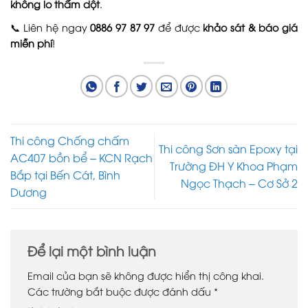
không lo thấm dột
.
📞 Liên hệ ngay
0886 97 87 97
để được
khảo sát & báo giá
miễn phí
!
Thi công Chống chấm
Thi công Sơn sàn Epoxy tại
AC407 bồn bể – KCN Rạch
Trường ĐH Y Khoa Phạm
Bắp tại Bến Cát, Bình
Ngọc Thạch – Cơ Sở 2
Dương
Để lại một bình luận
Email của bạn sẽ không được hiển thị công khai.
Các trường bắt buộc được đánh dấu
*