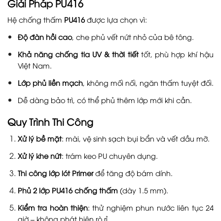
Giải Pháp PU416
Hệ chống thấm
PU416
được lựa chọn vì:
Độ đàn hồi cao
, che phủ vết nứt nhỏ của bê tông.
Khả năng chống tia UV & thời tiết
tốt, phù hợp khí hậu
Việt Nam.
Lớp phủ liền mạch
, không mối nối, ngăn thấm tuyệt đối.
Dễ dàng bảo trì, có thể phủ thêm lớp mới khi cần.
Quy Trình Thi Công
Xử lý bề mặt
: mài, vệ sinh sạch bụi bẩn và vết dầu mỡ.
Xử lý khe nứt
: trám keo PU chuyên dụng.
Thi công lớp lót Primer
để tăng độ bám dính.
Phủ 2 lớp PU416 chống thấm
(dày 1.5 mm).
Kiểm tra hoàn thiện
: thử nghiệm phun nước liên tục 24
giờ – không phát hiện rò rỉ.