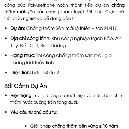
công của Polyurethane hoàn thành tiếp dự án
chống
thấm mái
,
yêu cầu chống thấm tuyệt đối, chịu được thời
tiết khắc nghiệt và dễ dàng bảo trì.
Dự án:
Chống thấm Sàn mái lộ thiên – sơn PU416
Địa chỉ công trình:
Khu công nghiệp Rạch Bắp, An
Tây, Bến Cát, Bình Dương
Hạng mục:
Thi công chống thấm sàn mái, gia
cường lưới thủy tinh
Diện tích:
hơn 1300m2
Bối Cảnh Dự Án
Hiện trạng:
mái bê tông cũ xuất hiện vết nứt chân chim,
thấm nước xuống trần tầng dưới.
Yêu cầu từ chủ đầu tư:
Giải pháp
chống thấm bền vững ≥ 10 năm