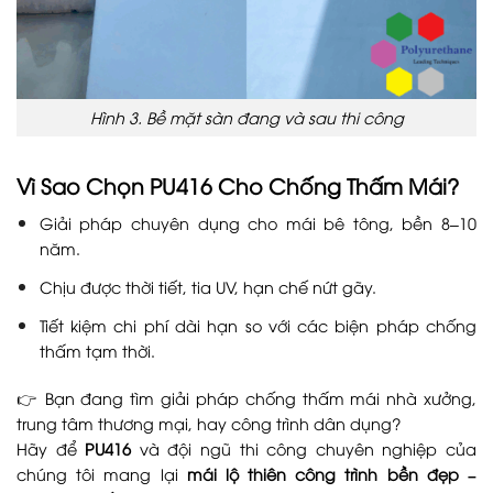
Hình 3. Bề mặt sàn đang và sau thi công
Vì Sao Chọn PU416 Cho Chống Thấm Mái?
Giải pháp chuyên dụng cho mái bê tông, bền 8–10
năm.
Chịu được thời tiết, tia UV, hạn chế nứt gãy.
Tiết kiệm chi phí dài hạn so với các biện pháp chống
thấm tạm thời.
👉 Bạn đang tìm giải pháp chống thấm mái nhà xưởng,
trung tâm thương mại, hay công trình dân dụng?
Hãy để
PU416
và đội ngũ thi công chuyên nghiệp của
chúng tôi mang lại
mái lộ thiên công trình bền đẹp –