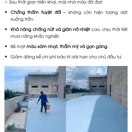
✨ Sau thời gian triển khai, mái nhà máy đã đạt:
Chống thấm tuyệt đối
– không còn hiện tượng dột
xuống trần.
Khả năng chống nứt và giãn nở nhiệt
cao, chịu thời tiết
mưa nắng khắc nghiệt.
Bề mặt
màu xám nhạt, thẩm mỹ và gọn gàng
.
Giảm đáng kể chi phí bảo trì dài hạn cho chủ đầu tư.