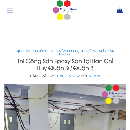
Bỏ
qua
nội
dung
DỊCH VỤ THI CÔNG
,
SƠN SÀN EPOXY
,
THI CÔNG SƠN SÀN
EPOXY
Thi Công Sơn Epoxy Sàn Tại Ban Chỉ
Huy Quân Sự Quận 3
ĐĂNG VÀO
25 THÁNG 6, 2026
BỞI
ADMIN