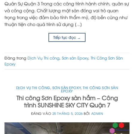
Quân Sự Quận 3 Trong các công trình hành chính, quân sự
và công cộng. Chất lượng mặt sàn đóng vai trò quan
trọng trong việc đảm bảo tính thẩm mỹ, độ bền cũng như
thuận tiện cho quá trình sử dụng […]
Tiếp tục đọc
→
Đăng trong
Dịch Vụ Thi công
,
Sơn sàn Epoxy
,
Thi Công Sơn Sàn
Epoxy
DỊCH VỤ THI CÔNG
,
SƠN SÀN EPOXY
,
THI CÔNG SƠN SÀN
EPOXY
Thi công Sơn Epoxy sàn hầm – Công
trình SUNSHINE SKY CITY Quận 7
ĐĂNG VÀO
25 THÁNG 5, 2026
BỞI
ADMIN