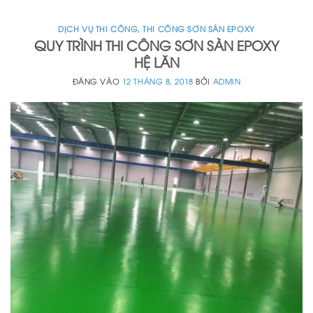
DỊCH VỤ THI CÔNG
,
THI CÔNG SƠN SÀN EPOXY
QUY TRÌNH THI CÔNG SƠN SÀN EPOXY
HỆ LĂN
ĐĂNG VÀO
12 THÁNG 8, 2018
BỞI
ADMIN