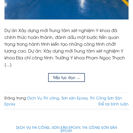
Dự án Xây dựng mới Trung tâm xét nghiệm Y khoa đã
chính thức hoàn thành, đánh dấu một bước tiến quan
trọng trong hành trình kiến tạo những công trình chất
lượng cao. Dự án: Xây dựng mới Trung tâm xét nghiệm Y
khoa Địa chỉ công trình: Trường Y khoa Phạm Ngọc Thạch
[…]
Tiếp tục đọc
→
Đăng trong
Dịch Vụ Thi công
,
Sơn sàn Epoxy
,
Thi Công Sơn Sàn
Epoxy
Để lại bình luận
DỊCH VỤ THI CÔNG
,
SƠN SÀN EPOXY
,
THI CÔNG SƠN SÀN
EPOXY