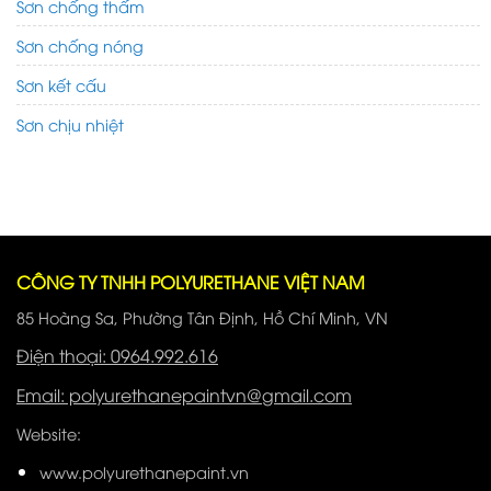
Sơn chống thấm
Sơn chống nóng
Sơn kết cấu
Sơn chịu nhiệt
CÔNG TY TNHH POLYURETHANE VIỆT NAM
85 Hoàng Sa, Phường Tân Định, Hồ Chí Minh, VN
Điện thoại: 0964.992.616
Email: polyurethanepaintvn@gmail.com
Website:
www.polyurethanepaint.vn