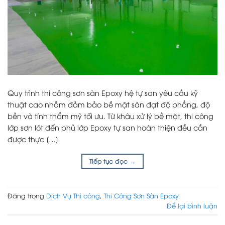
Quy trình thi công sơn sàn Epoxy hệ tự san yêu cầu kỹ
thuật cao nhằm đảm bảo bề mặt sàn đạt độ phẳng, độ
bền và tính thẩm mỹ tối ưu. Từ khâu xử lý bề mặt, thi công
lớp sơn lót đến phủ lớp Epoxy tự san hoàn thiện đều cần
được thực […]
Tiếp tục đọc
→
Đăng trong
Dịch Vụ Thi công
,
Thi Công Sơn Sàn Epoxy
Để lại bình luận