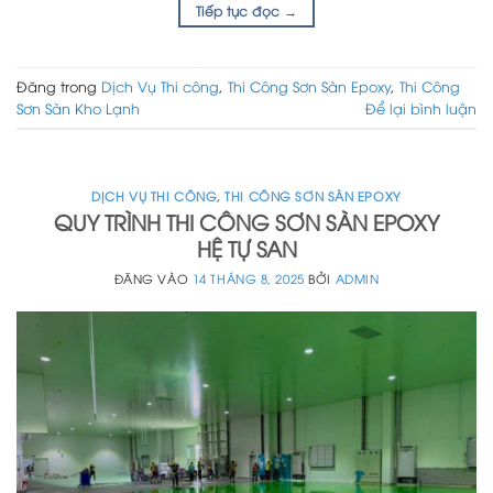
Tiếp tục đọc
→
Đăng trong
Dịch Vụ Thi công
,
Thi Công Sơn Sàn Epoxy
,
Thi Công
Sơn Sàn Kho Lạnh
Để lại bình luận
DỊCH VỤ THI CÔNG
,
THI CÔNG SƠN SÀN EPOXY
QUY TRÌNH THI CÔNG SƠN SÀN EPOXY
HỆ TỰ SAN
ĐĂNG VÀO
14 THÁNG 8, 2025
BỞI
ADMIN