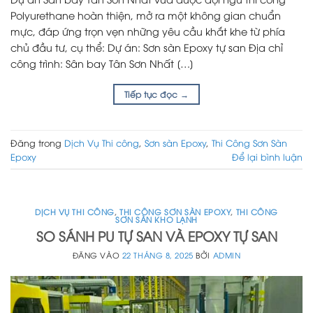
Polyurethane hoàn thiện, mở ra một không gian chuẩn
mực, đáp ứng trọn vẹn những yêu cầu khắt khe từ phía
chủ đầu tư, cụ thể: Dự án: Sơn sàn Epoxy tự san Địa chỉ
công trình: Sân bay Tân Sơn Nhất […]
Tiếp tục đọc
→
Đăng trong
Dịch Vụ Thi công
,
Sơn sàn Epoxy
,
Thi Công Sơn Sàn
Epoxy
Để lại bình luận
DỊCH VỤ THI CÔNG
,
THI CÔNG SƠN SÀN EPOXY
,
THI CÔNG
SƠN SÀN KHO LẠNH
SO SÁNH PU TỰ SAN VÀ EPOXY TỰ SAN
ĐĂNG VÀO
22 THÁNG 8, 2025
BỞI
ADMIN