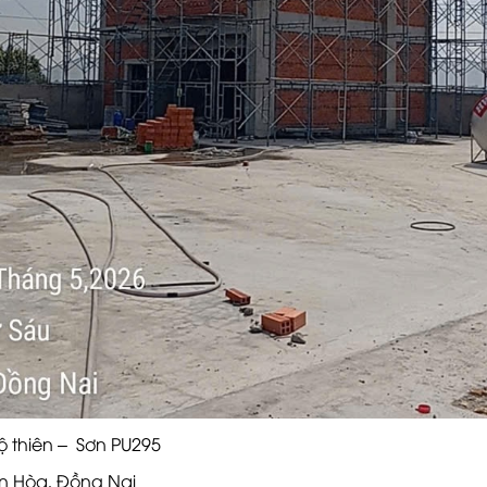
 thiên – Sơn PU295
n Hòa, Đồng Nai