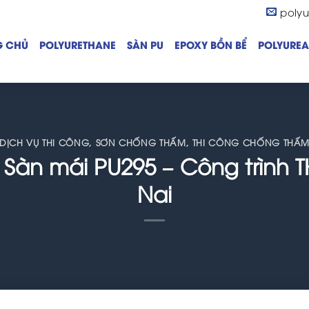
poly
G CHỦ
POLYURETHANE
SÀN PU
EPOXY BỒN BỂ
POLYUREA
DỊCH VỤ THI CÔNG
,
SƠN CHỐNG THẤM
,
THI CÔNG CHỐNG THẤ
Sàn mái PU295 – Công trình
Nai