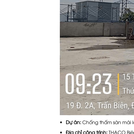
Dự án:
Chống thấm sàn mái lộ
Địa chỉ công trình:
THACO Biê