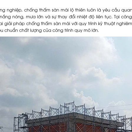
g nghiệp, chống thấm sàn mái lộ thiên luôn là yêu cầu qua
 nắng nóng, mưa lớn và sự thay đổi nhiệt độ liên tục. Tại côn
hai giải pháp chống thấm sàn mái với quy trình kỹ thuật nghi
u chuẩn chất lượng của công trình quy mô lớn.